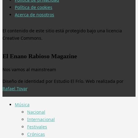
Política de cookies
Acerca de nosotros
El contenido de este sitio está protegido bajo una licencia
Creative Commons.
El Enano Rabioso Magazine
Nos vamos al mainstream
Diseño de identidad por Estudio El Frío. Web realizada por
Rafael Tovar
.
Música
Nacional
Internacional
Festivales
Crónicas