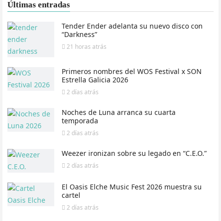
Últimas entradas
Tender Ender adelanta su nuevo disco con
“Darkness”
21 horas
atrás
Primeros nombres del WOS Festival x SON
Estrella Galicia 2026
2 días
atrás
Noches de Luna arranca su cuarta
temporada
2 días
atrás
Weezer ironizan sobre su legado en “C.E.O.”
2 días
atrás
El Oasis Elche Music Fest 2026 muestra su
cartel
2 días
atrás