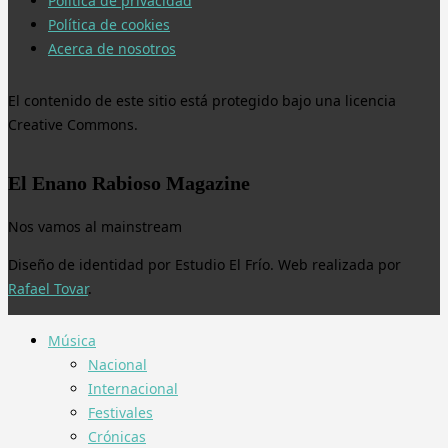
Política de privacidad
Política de cookies
Acerca de nosotros
El contenido de este sitio está protegido bajo una licencia
Creative Commons.
El Enano Rabioso Magazine
Nos vamos al mainstream
Diseño de identidad por Estudio El Frío. Web realizada por
Rafael Tovar
.
Música
Nacional
Internacional
Festivales
Crónicas