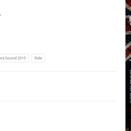
?
era Sound 2015
Ride