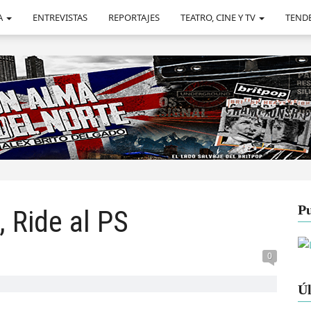
A
ENTREVISTAS
REPORTAJES
TEATRO, CINE Y TV
TEND
Pu
, Ride al PS
0
Úl