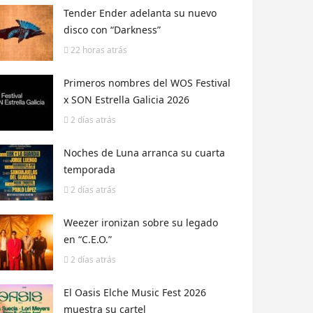
Tender Ender adelanta su nuevo
disco con “Darkness”
22 horas
atrás
Primeros nombres del WOS Festival
x SON Estrella Galicia 2026
2 días
atrás
Noches de Luna arranca su cuarta
temporada
2 días
atrás
Weezer ironizan sobre su legado
en “C.E.O.”
2 días
atrás
El Oasis Elche Music Fest 2026
muestra su cartel