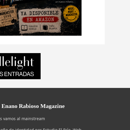
l Enano Rabioso Magazine
s vamos al mainstream
seño de identidad por Estudio El Frío. Web