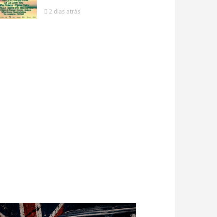
2 días
atrás