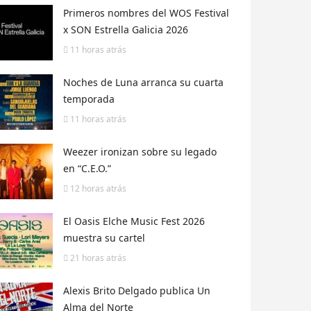
Primeros nombres del WOS Festival
x SON Estrella Galicia 2026
11 horas
atrás
Noches de Luna arranca su cuarta
temporada
11 horas
atrás
Weezer ironizan sobre su legado
en “C.E.O.”
12 horas
atrás
El Oasis Elche Music Fest 2026
muestra su cartel
21 horas
atrás
Alexis Brito Delgado publica Un
Alma del Norte