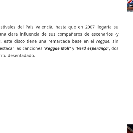
tivales del País Valencià, hasta que en 2007 llegaría su
una clara influencia de sus compañeros de escenarios -y
s
, este disco tiene una remarcada base en el
reggae
, sin
destacar las canciones
“
Reggae Moll
”
y
“
Verd esperança
”
, dos
ritu desenfadado.