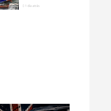
1 día
atrás