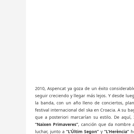
2010, Aspencat ya goza de un éxito considerab
seguir creciendo y llegar más lejos. Y desde lue
la banda, con un año lleno de conciertos, pla
festival internacional del ska en Croacia. A su 
que a posteriori marcarían su estilo. De aquí,
“
Naixen Primaveres”
, canción que da nombre a
luchar, junto a
“
L’Últim Segon”
y
“L’Herència”
h