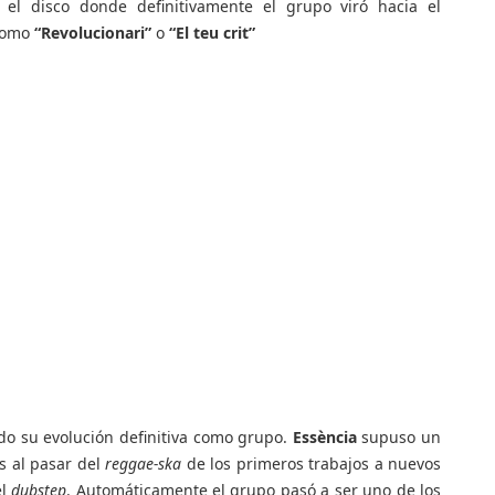
 el disco donde definitivamente el grupo viró hacia el
 como
“Revolucionari”
o
“El teu crit”
o su evolución definitiva como grupo.
Essència
supuso un
s al pasar del
reggae-ska
de los primeros trabajos a nuevos
el
dubstep
. Automáticamente el grupo pasó a ser uno de los