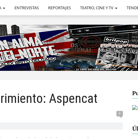
A
ENTREVISTAS
REPORTAJES
TEATRO, CINE Y TV
TEND
Pu
rimiento: Aspencat
8
Úl