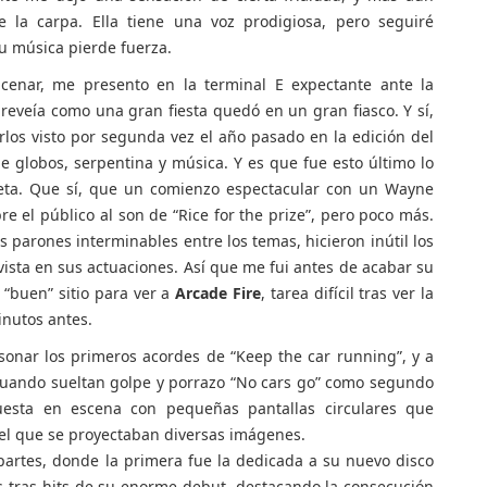
 la carpa. Ella tiene una voz prodigiosa, pero seguiré
 música pierde fuerza.
enar, me presento en la terminal E expectante ante la
preveía como una gran fiesta quedó en un gran fiasco. Y sí,
los visto por segunda vez el año pasado en la edición del
 globos, serpentina y música. Y es que fue esto último lo
leta. Que sí, que un comienzo espectacular con un Wayne
el público al son de “Rice for the prize”, pero poco más.
parones interminables entre los temas, hicieron inútil los
 vista en sus actuaciones. Así que me fui antes de acabar su
 “buen” sitio para ver a
Arcade Fire
, tarea difícil tras ver la
nutos antes.
onar los primeros acordes de “Keep the car running”, y a
cuando sueltan golpe y porrazo “No cars go” como segundo
esta en escena con pequeñas pantallas circulares que
el que se proyectaban diversas imágenes.
partes, donde la primera fue la dedicada a su nuevo disco
s tras hits de su enorme debut, destacando la consecución