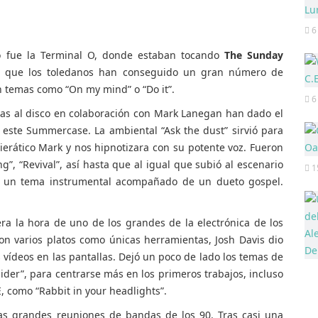
6
o fue la Terminal O, donde estaban tocando
The Sunday
es que los toledanos han conseguido un gran número de
 temas como “On my mind” o “Do it”.
6
as al disco en colaboración con Mark Lanegan han dado el
n este Summercase. La ambiental “Ask the dust” sirvió para
hierático Mark y nos hipnotizara con su potente voz. Fueron
g”, “Revival”, así hasta que al igual que subió al escenario
1
 un tema instrumental acompañado de un dueto gospel.
era la hora de uno de los grandes de la electrónica de los
n varios platos como únicas herramientas, Josh Davis dio
ídeos en las pantallas. Dejó un poco de lado los temas de
ider”, para centrarse más en los primeros trabajos, incluso
 como “Rabbit in your headlights”.
as grandes reuniones de bandas de los 90. Tras casi una