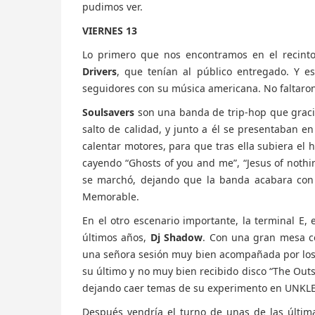
pudimos ver.
VIERNES 13
Lo primero que nos encontramos en el recint
Drivers
, que tenían al público entregado. Y 
seguidores con su música americana. No faltaron
Soulsavers
son una banda de trip-hop que graci
salto de calidad, y junto a él se presentaban e
calentar motores, para que tras ella subiera el 
cayendo “Ghosts of you and me”, “Jesus of nothin
se marchó, dejando que la banda acabara con
Memorable.
En el otro escenario importante, la terminal E, 
últimos años,
Dj Shadow
. Con una gran mesa co
una señora sesión muy bien acompañada por los v
su último y no muy bien recibido disco “The Outs
dejando caer temas de su experimento en UNKLE,
Después vendría el turno de unas de las últim