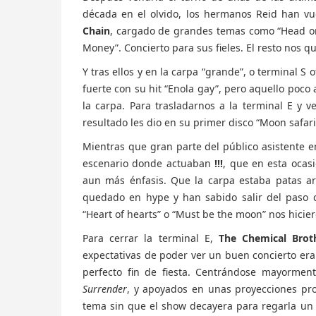
década en el olvido, los hermanos Reid han vue
Chain
, cargado de grandes temas como “Head on”, 
Money”. Concierto para sus fieles. El resto nos 
Y tras ellos y en la carpa “grande”, o terminal S 
fuerte con su hit “Enola gay”, pero aquello poco
la carpa. Para trasladarnos a la terminal E y 
resultado les dio en su primer disco “Moon safari”.
Mientras que gran parte del público asistente em
escenario donde actuaban
!!!
, que en esta ocas
aun más énfasis. Que la carpa estaba patas ar
quedado en hype y han sabido salir del paso
“Heart of hearts” o “Must be the moon” nos hicier
Para cerrar la terminal E,
The Chemical Brot
expectativas de poder ver un buen concierto eran
perfecto fin de fiesta. Centrándose mayormen
Surrender
, y apoyados en unas proyecciones prod
tema sin que el show decayera para regarla un 