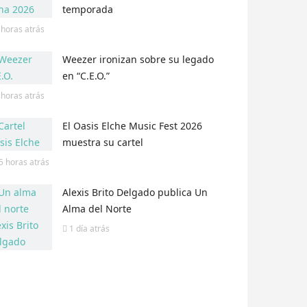
temporada
 horas
atrás
Weezer ironizan sobre su legado
en “C.E.O.”
 horas
atrás
El Oasis Elche Music Fest 2026
muestra su cartel
5 horas
atrás
Alexis Brito Delgado publica Un
Alma del Norte
1 día
atrás