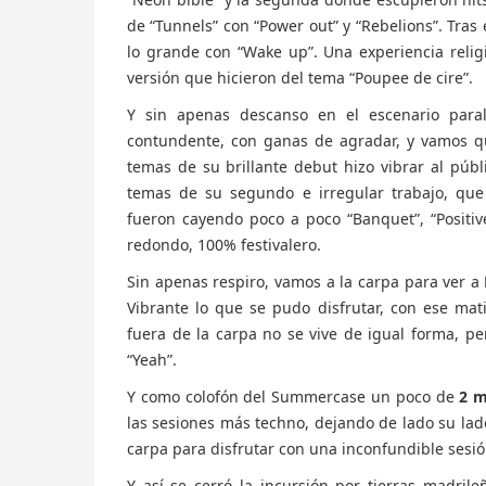
de “Tunnels” con “Power out” y “Rebelions”. Tras
lo grande con “Wake up”. Una experiencia religi
versión que hicieron del tema “Poupee de cire”.
Y sin apenas descanso en el escenario para
contundente, con ganas de agradar, y vamos qu
temas de su brillante debut hizo vibrar al pú
temas de su segundo e irregular trabajo, que 
fueron cayendo poco a poco “Banquet”, “Positive 
redondo, 100% festivalero.
Sin apenas respiro, vamos a la carpa para ver a
Vibrante lo que se pudo disfrutar, con ese ma
fuera de la carpa no se vive de igual forma, per
“Yeah”.
Y como colofón del Summercase un poco de
2 m
las sesiones más techno, dejando de lado su lado
carpa para disfrutar con una inconfundible sesi
Y así se cerró la incursión por tierras madri