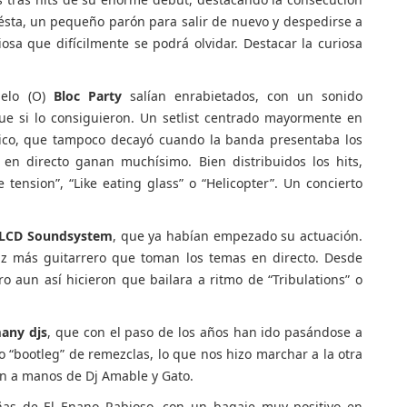
 ésta, un pequeño parón para salir de nuevo y despedirse a
osa que difícilmente se podrá olvidar. Destacar la curiosa
lelo (O)
Bloc Party
salían enrabietados, con un sonido
e si lo consiguieron. Un setlist centrado mayormente en
blico, que tampoco decayó cuando la banda presentaba los
en directo ganan muchísimo. Bien distribuidos los hits,
tension”, “Like eating glass” o “Helicopter”. Un concierto
LCD Soundsystem
, que ya habían empezado su actuación.
tiz más guitarrero que toman los temas en directo. Desde
o aun así hicieron que bailara a ritmo de “Tribulations” o
any djs
, que con el paso de los años han ido pasándose a
 “bootleg” de remezclas, lo que nos hizo marchar a la otra
ón a manos de Dj Amable y Gato.
leñas de El Enano Rabioso, con un bagaje muy positivo en