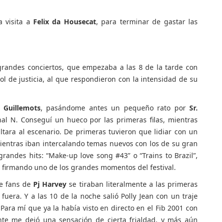
a visita a
Felix da Housecat
, para terminar de gastar las
randes conciertos, que empezaba a las 8 de la tarde con
l de justicia, al que respondieron con la intensidad de su
a
Guillemots
, pasándome antes un pequeño rato por
Sr.
al N. Conseguí un hueco por las primeras filas, mientras
tara al escenario. De primeras tuvieron que lidiar con un
ientras iban intercalando temas nuevos con los de su gran
grandes hits: “Make-up love song #43” o “Trains to Brazil”,
”, firmando uno de los grandes momentos del festival.
e fans de
Pj Harvey
se tiraban literalmente a las primeras
 fuera. Y a las 10 de la noche salió Polly Jean con un traje
ara mí que ya la había visto en directo en el Fib 2001 con
ente me dejó una sensación de cierta frialdad, y más aún