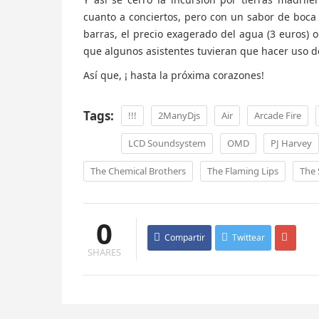
cuanto a conciertos, pero con un sabor de boca 
barras, el precio exagerado del agua (3 euros) o
que algunos asistentes tuvieran que hacer uso d
Así que, ¡ hasta la próxima corazones!
Tags:
!!!
2ManyDjs
Air
Arcade Fire
LCD Soundsystem
OMD
PJ Harvey
The Chemical Brothers
The Flaming Lips
The 
0
Compartir
Twittear
SHARES