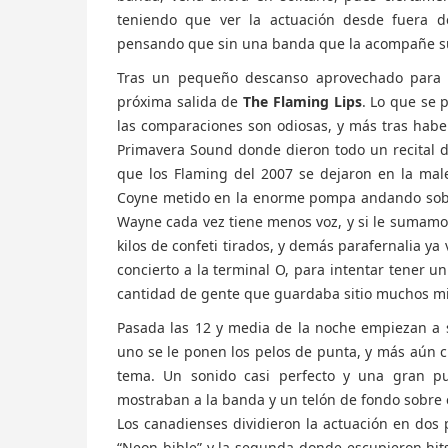
teniendo que ver la actuación desde fuera de
pensando que sin una banda que la acompañe su
Tras un pequeño descanso aprovechado para c
próxima salida de
The Flaming Lips
. Lo que se 
las comparaciones son odiosas, y más tras haber
Primavera Sound donde dieron todo un recital de
que los Flaming del 2007 se dejaron en la ma
Coyne metido en la enorme pompa andando sobre 
Wayne cada vez tiene menos voz, y si le sumamos 
kilos de confeti tirados, y demás parafernalia ya
concierto a la terminal O, para intentar tener un
cantidad de gente que guardaba sitio muchos mi
Pasada las 12 y media de la noche empiezan a s
uno se le ponen los pelos de punta, y más aún 
tema. Un sonido casi perfecto y una gran pu
mostraban a la banda y un telón de fondo sobre 
Los canadienses dividieron la actuación en dos 
“Neon bible” y la segunda donde escupieron hit