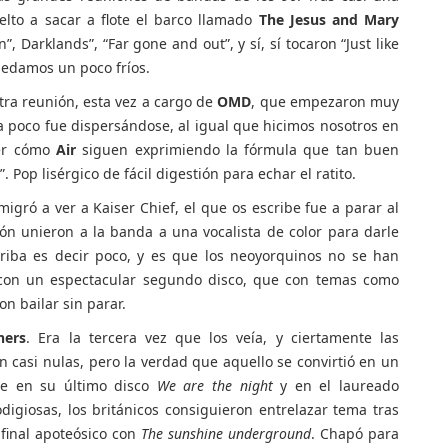
lto a sacar a flote el barco llamado
The Jesus and Mary
Darklands”, “Far gone and out”, y sí, sí tocaron “Just like
quedamos un poco fríos.
otra reunión, esta vez a cargo de
OMD
, que empezaron muy
 a poco fue dispersándose, al igual que hicimos nosotros en
ver cómo
Air
siguen exprimiendo la fórmula que tan buen
 Pop lisérgico de fácil digestión para echar el ratito.
igró a ver a Kaiser Chief, el que os escribe fue a parar al
ión unieron a la banda a una vocalista de color para darle
riba es decir poco, y es que los neoyorquinos no se han
 con un espectacular segundo disco, que con temas como
on bailar sin parar.
hers
. Era la tercera vez que los veía, y ciertamente las
 casi nulas, pero la verdad que aquello se convirtió en un
te en su último disco
We are the night
y en el laureado
igiosas, los británicos consiguieron entrelazar tema tras
final apoteósico con
The sunshine underground
. Chapó para