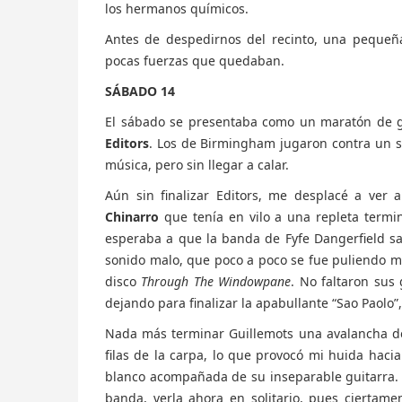
los hermanos químicos.
Antes de despedirnos del recinto, una pequeñ
pocas fuerzas que quedaban.
SÁBADO 14
El sábado se presentaba como un maratón de g
Editors
. Los de Birmingham jugaron contra un so
música, pero sin llegar a calar.
Aún sin finalizar Editors, me desplacé a ver 
Chinarro
que tenía en vilo a una repleta termin
esperaba a que la banda de Fyfe Dangerfield sal
sonido malo, que poco a poco se fue puliendo m
disco
Through The Windowpane
. No faltaron sus 
dejando para finalizar la apabullante “Sao Paolo
Nada más terminar Guillemots una avalancha d
filas de la carpa, lo que provocó mi huida hacia
blanco acompañada de su inseparable guitarra. P
banda, verla ahora en solitario, pues ciertam