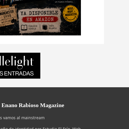
l Enano Rabioso Magazine
s vamos al mainstream
seño de identidad por Estudio El Frío. Web