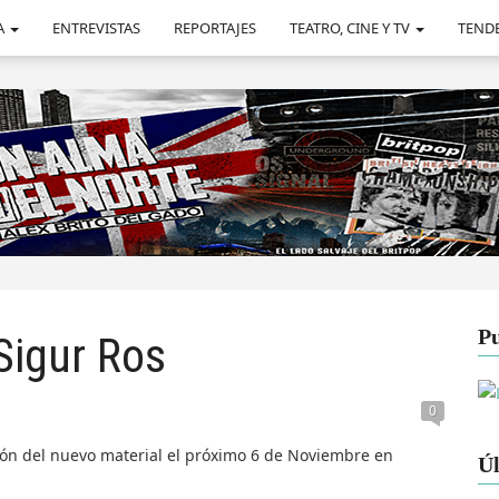
A
ENTREVISTAS
REPORTAJES
TEATRO, CINE Y TV
TEND
Pu
Sigur Ros
0
ción del nuevo material el próximo 6 de Noviembre en
Úl