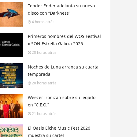
Tender Ender adelanta su nuevo
disco con “Darkness”
4 horas
atrás
Primeros nombres del WOS Festival
x SON Estrella Galicia 2026
20 horas
atrás
Noches de Luna arranca su cuarta
temporada
20 horas
atrás
Weezer ironizan sobre su legado
en “C.E.O.”
21 horas
atrás
El Oasis Elche Music Fest 2026
muestra su cartel