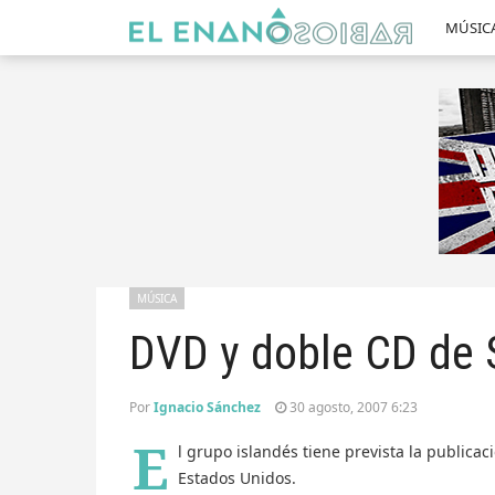
MÚSIC
MÚSICA
DVD y doble CD de 
Por
Ignacio Sánchez
30 agosto, 2007 6:23
E
l grupo islandés tiene prevista la publica
Estados Unidos.