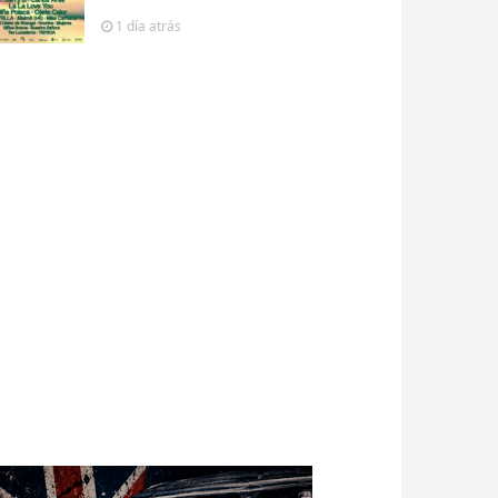
1 día
atrás