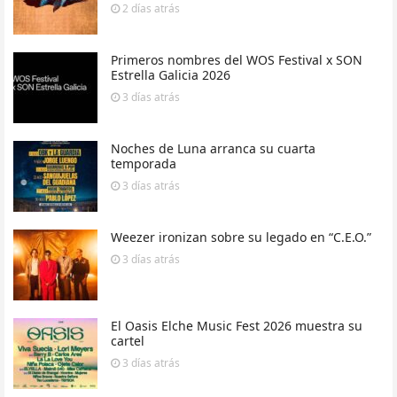
2 días
atrás
Primeros nombres del WOS Festival x SON
Estrella Galicia 2026
3 días
atrás
Noches de Luna arranca su cuarta
temporada
3 días
atrás
Weezer ironizan sobre su legado en “C.E.O.”
3 días
atrás
El Oasis Elche Music Fest 2026 muestra su
cartel
3 días
atrás