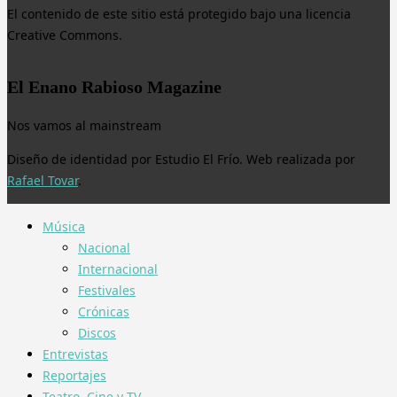
El contenido de este sitio está protegido bajo una licencia
Creative Commons.
El Enano Rabioso Magazine
Nos vamos al mainstream
Diseño de identidad por Estudio El Frío. Web realizada por
Rafael Tovar
.
Música
Nacional
Internacional
Festivales
Crónicas
Discos
Entrevistas
Reportajes
Teatro, Cine y TV