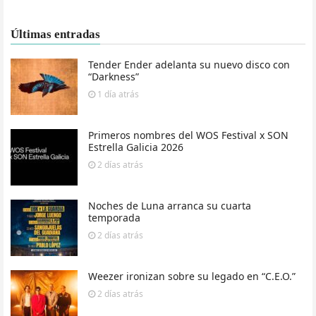
Últimas entradas
Tender Ender adelanta su nuevo disco con
“Darkness”
1 día
atrás
Primeros nombres del WOS Festival x SON
Estrella Galicia 2026
2 días
atrás
Noches de Luna arranca su cuarta
temporada
2 días
atrás
Weezer ironizan sobre su legado en “C.E.O.”
2 días
atrás