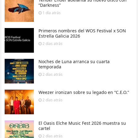
“Darkness”
1 día
atrás
Primeros nombres del WOS Festival x SON
Estrella Galicia 2026
2 días
atrás
Noches de Luna arranca su cuarta
temporada
2 días
atrás
Weezer ironizan sobre su legado en “C.E.O.”
2 días
atrás
El Oasis Elche Music Fest 2026 muestra su
cartel
2 días
atrás