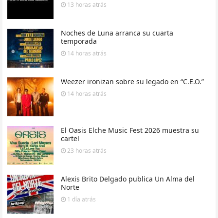
13 horas
atrás
Noches de Luna arranca su cuarta
temporada
14 horas
atrás
Weezer ironizan sobre su legado en “C.E.O.”
14 horas
atrás
El Oasis Elche Music Fest 2026 muestra su
cartel
23 horas
atrás
Alexis Brito Delgado publica Un Alma del
Norte
1 día
atrás