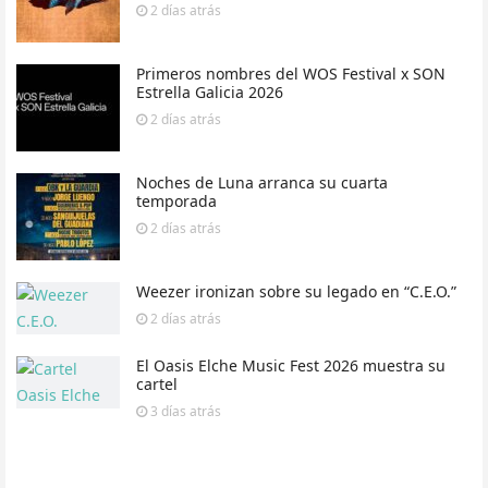
2 días
atrás
Primeros nombres del WOS Festival x SON
Estrella Galicia 2026
2 días
atrás
Noches de Luna arranca su cuarta
temporada
2 días
atrás
Weezer ironizan sobre su legado en “C.E.O.”
2 días
atrás
El Oasis Elche Music Fest 2026 muestra su
cartel
3 días
atrás