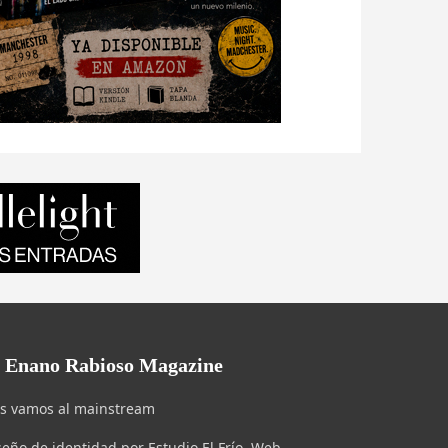
l Enano Rabioso Magazine
s vamos al mainstream
seño de identidad por Estudio El Frío. Web