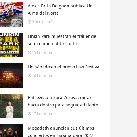
Alexis Brito Delgado publica Un
Alma del Norte
6 horas
atrás
Linkin Park muestran el tráiler de
su documental Unshatter
15 horas
atrás
Un sábado en el nuevo Low Festival
16 horas
atrás
Entrevista a Sara Zozaya: mirar
hacia dentro para seguir adelante
17 horas
atrás
Megadeth anuncian sus últimos
conciertos en España para 2027