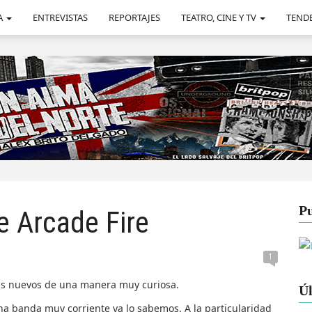
A
ENTREVISTAS
REPORTAJES
TEATRO, CINE Y TV
TEND
Pu
e Arcade Fire
1
s nuevos de una manera muy curiosa.
Úl
a banda muy corriente ya lo sabemos. A la particularidad