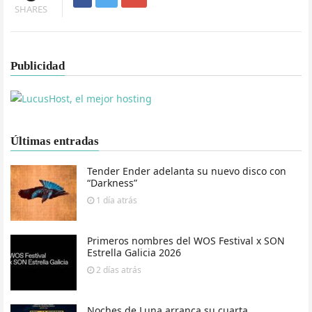
SHARES
Publicidad
Últimas entradas
Tender Ender adelanta su nuevo disco con
“Darkness”
1 día
atrás
Primeros nombres del WOS Festival x SON
Estrella Galicia 2026
2 días
atrás
Noches de Luna arranca su cuarta