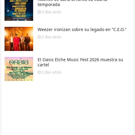
temporada
2 días
atrás
Weezer ironizan sobre su legado en “C.E.O.”
2 días
atrás
El Oasis Elche Music Fest 2026 muestra su
cartel
2 días
atrás