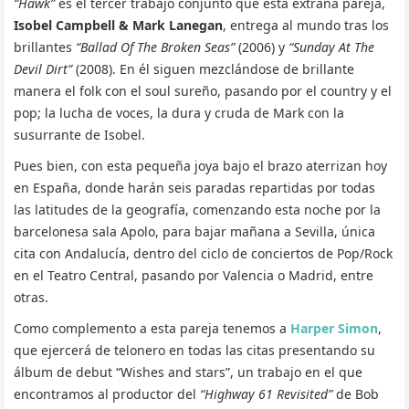
“Hawk”
es el tercer trabajo conjunto que esta extraña pareja,
Isobel Campbell & Mark Lanegan
, entrega al mundo tras los
brillantes
“Ballad Of The Broken Seas”
(2006) y
“Sunday At The
Devil Dirt”
(2008). En él siguen mezclándose de brillante
manera el folk con el soul sureño, pasando por el country y el
pop; la lucha de voces, la dura y cruda de Mark con la
susurrante de Isobel.
Pues bien, con esta pequeña joya bajo el brazo aterrizan hoy
en España, donde harán seis paradas repartidas por todas
las latitudes de la geografía, comenzando esta noche por la
barcelonesa sala Apolo, para bajar mañana a Sevilla, única
cita con Andalucía, dentro del ciclo de conciertos de Pop/Rock
en el Teatro Central, pasando por Valencia o Madrid, entre
otras.
Como complemento a esta pareja tenemos a
Harper Simon
,
que ejercerá de telonero en todas las citas presentando su
álbum de debut “Wishes and stars”, un trabajo en el que
encontramos al productor del
“Highway 61 Revisited”
de Bob