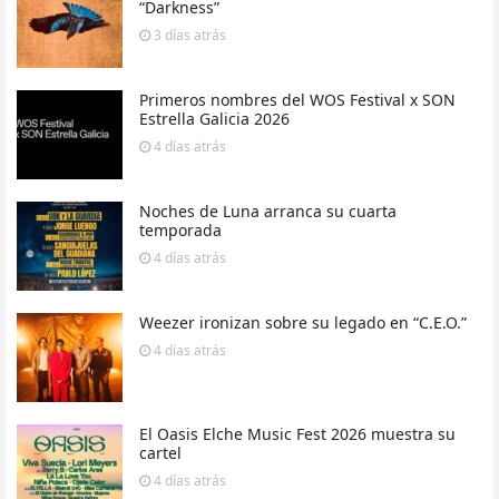
“Darkness”
3 días
atrás
Primeros nombres del WOS Festival x SON
Estrella Galicia 2026
4 días
atrás
Noches de Luna arranca su cuarta
temporada
4 días
atrás
Weezer ironizan sobre su legado en “C.E.O.”
4 días
atrás
El Oasis Elche Music Fest 2026 muestra su
cartel
4 días
atrás