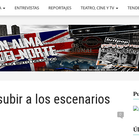
A
ENTREVISTAS
REPORTAJES
TEATRO, CINE Y TV
TEND
Pu
subir a los escenarios
0
Úl