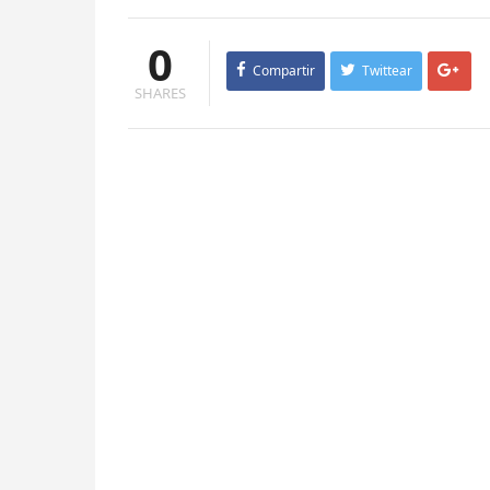
0
Compartir
Twittear
SHARES