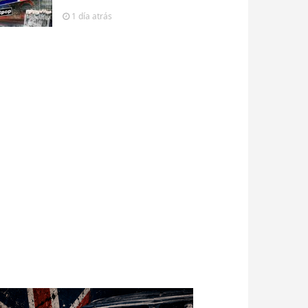
1 día
atrás