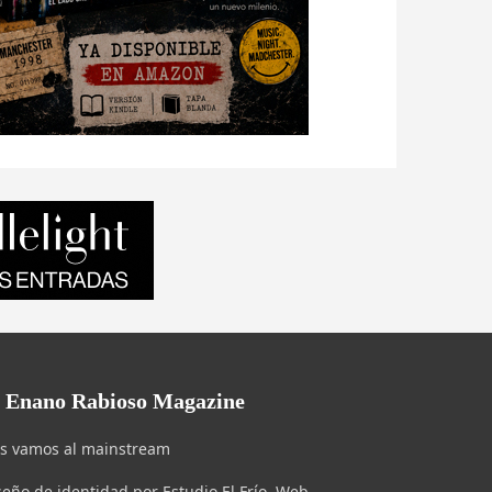
l Enano Rabioso Magazine
s vamos al mainstream
seño de identidad por Estudio El Frío. Web