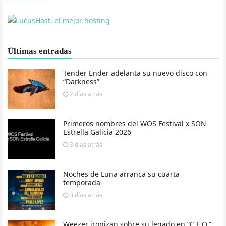
Últimas entradas
Tender Ender adelanta su nuevo disco con
“Darkness”
2 días
atrás
Primeros nombres del WOS Festival x SON
Estrella Galicia 2026
3 días
atrás
Noches de Luna arranca su cuarta
temporada
3 días
atrás
Weezer ironizan sobre su legado en “C.E.O.”