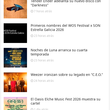
Tender Ender adelanta su nuevo disco con
“Darkness”
7 horas
atrás
Primeros nombres del WOS Festival x SON
Estrella Galicia 2026
23 horas
atrás
Noches de Luna arranca su cuarta
temporada
23 horas
atrás
Weezer ironizan sobre su legado en “C.E.O.”
24 horas
atrás
El Oasis Elche Music Fest 2026 muestra su
cartel
1 día
atrás