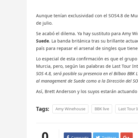
Aunque tenían exclusividad con el SOS4.8 de Murc
de julio.
Se acabó el dilema. Ya hay sustituto para Amy W
Suede
. La banda británica tras su brillante actu
país para repasar el arsenal de singles que tiene
Lo especial de esta confirmación es que el grupo 
Murcia, pero, según las palabras de Last Tour In
SOS 4.8, será posible su presencia en el Bilbao BBK
al management de Suede como a la Dirección del SOS
Así, Brett Anderson y los suyos estarán actuando e
Tags:
Amy Winehouse
BBK live
Last Tour 
0
Compartir
Twittear