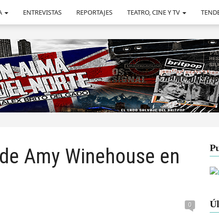
A
ENTREVISTAS
REPORTAJES
TEATRO, CINE Y TV
TEND
Pu
o de Amy Winehouse en
Úl
0