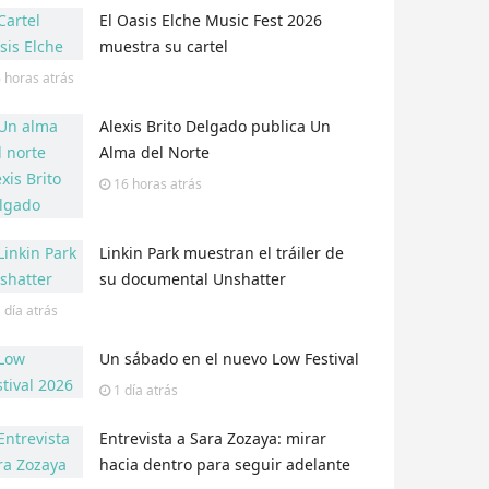
El Oasis Elche Music Fest 2026
muestra su cartel
 horas
atrás
Alexis Brito Delgado publica Un
Alma del Norte
16 horas
atrás
Linkin Park muestran el tráiler de
su documental Unshatter
 día
atrás
Un sábado en el nuevo Low Festival
1 día
atrás
Entrevista a Sara Zozaya: mirar
hacia dentro para seguir adelante