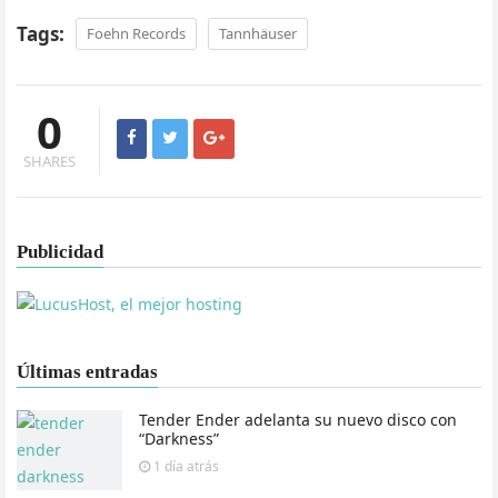
Tags:
Foehn Records
Tannhäuser
0
SHARES
Publicidad
Últimas entradas
Tender Ender adelanta su nuevo disco con
“Darkness”
1 día
atrás