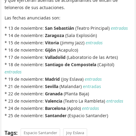
y que ejercerán además de acompañantes de Micah de
teloneros de sus actuaciones.
Las fechas anunciadas son:
* 13 de noviembre:
San Sebastián
(Teatro Principal)
entradas
* 14 de noviembre:
Zaragoza
(Sala Explosión)
* 15 de noviembre:
Vitoria
(Jimmy Jazz)
entradas
* 16 de noviembre:
Gijón
(Acapulco)
* 17 de noviembre:
Valladolid
(Laboratorio de las Artes)
* 18 de noviembre:
Santiago de Compostela
(Capitol)
entradas
* 19 de noviembre:
Madrid
(Joy Eslava)
entradas
* 21 de noviembre:
Sevilla
(Malandar)
entradas
* 22 de noviembre:
Granada
(Planta Baja)
* 23 de noviembre:
Valencia
(Teatro La Rambleta)
entradas
* 24 de noviembre:
Barcelona
(Apolo)
entradas
* 25 de noviembre:
Santander
(Espacio Santander)
Tags:
Espacio Santander
Joy Eslava