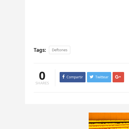
Tags:
Deftones
0
Compartir
Twittear
SHARES