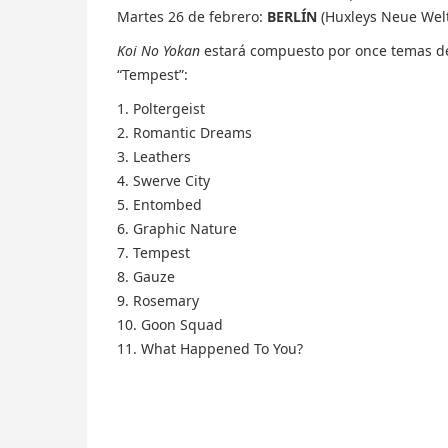
Martes 26 de febrero:
BERLÍN
(Huxleys Neue Welt
Koi No Yokan
estará compuesto por once temas de
“Tempest”:
1. Poltergeist
2. Romantic Dreams
3. Leathers
4. Swerve City
5. Entombed
6. Graphic Nature
7. Tempest
8. Gauze
9. Rosemary
10. Goon Squad
11. What Happened To You?