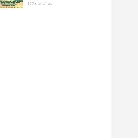
2 días
atrás