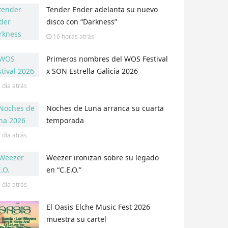
Tender Ender adelanta su nuevo
disco con “Darkness”
16 horas
atrás
Primeros nombres del WOS Festival
x SON Estrella Galicia 2026
 día
atrás
Noches de Luna arranca su cuarta
temporada
 día
atrás
Weezer ironizan sobre su legado
en “C.E.O.”
 día
atrás
El Oasis Elche Music Fest 2026
muestra su cartel