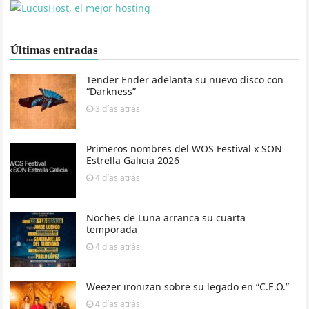
Últimas entradas
Tender Ender adelanta su nuevo disco con
“Darkness”
3 días
atrás
Primeros nombres del WOS Festival x SON
Estrella Galicia 2026
4 días
atrás
Noches de Luna arranca su cuarta
temporada
4 días
atrás
Weezer ironizan sobre su legado en “C.E.O.”
4 días
atrás