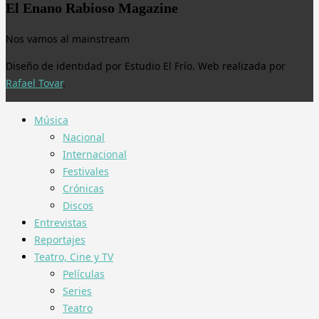
El Enano Rabioso Magazine
Nos vamos al mainstream
Diseño de identidad por Estudio El Frío. Web realizada por
Rafael Tovar
.
Música
Nacional
Internacional
Festivales
Crónicas
Discos
Entrevistas
Reportajes
Teatro, Cine y TV
Películas
Series
Teatro