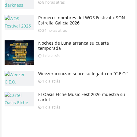
8 horas
atrás
Primeros nombres del WOS Festival x SON
Estrella Galicia 2026
24 horas
atrás
Noches de Luna arranca su cuarta
temporada
1 día
atrás
Weezer ironizan sobre su legado en “C.E.O.”
1 día
atrás
El Oasis Elche Music Fest 2026 muestra su
cartel
1 día
atrás