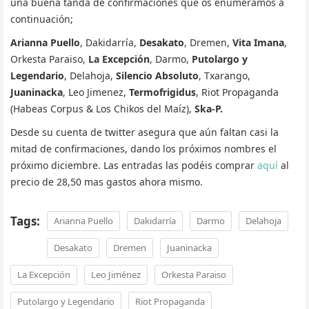
una buena tanda de confirmaciones que os enumeramos a
continuación;
Arianna Puello
, Dakidarría,
Desakato
, Dremen,
Vita Imana
,
Orkesta Paraiso,
La Excepción
, Darmo,
Putolargo y
Legendario
, Delahoja,
Silencio Absoluto
, Txarango,
Juaninacka
, Leo Jimenez,
Termofrigidus
, Riot Propaganda
(Habeas Corpus & Los Chikos del Maíz),
Ska-P.
Desde su cuenta de twitter asegura que aún faltan casi la
mitad de confirmaciones, dando los próximos nombres el
próximo diciembre. Las entradas las podéis comprar
aquí
al
precio de 28,50 mas gastos ahora mismo.
Tags:
Arianna Puello
Dakidarría
Darmo
Delahoja
Desakato
Dremen
Juaninacka
La Excepción
Leo Jiménez
Orkesta Paraiso
Putolargo y Legendario
Riot Propaganda