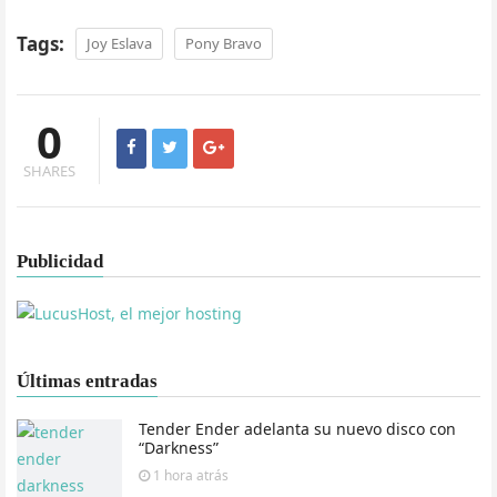
Tags:
Joy Eslava
Pony Bravo
0
SHARES
Publicidad
Últimas entradas
Tender Ender adelanta su nuevo disco con
“Darkness”
1 hora
atrás