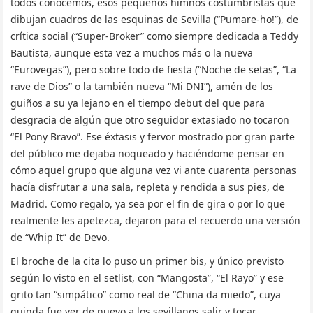
todos conocemos, esos pequeños himnos costumbristas que
dibujan cuadros de las esquinas de Sevilla (“Pumare-ho!”), de
crítica social (“Super-Broker” como siempre dedicada a Teddy
Bautista, aunque esta vez a muchos más o la nueva
“Eurovegas”), pero sobre todo de fiesta (“Noche de setas”, “La
rave de Dios” o la también nueva “Mi DNI”), amén de los
guiños a su ya lejano en el tiempo debut del que para
desgracia de algún que otro seguidor extasiado no tocaron
“El Pony Bravo”. Ese éxtasis y fervor mostrado por gran parte
del público me dejaba noqueado y haciéndome pensar en
cómo aquel grupo que alguna vez vi ante cuarenta personas
hacía disfrutar a una sala, repleta y rendida a sus pies, de
Madrid. Como regalo, ya sea por el fin de gira o por lo que
realmente les apetezca, dejaron para el recuerdo una versión
de “Whip It” de Devo.
El broche de la cita lo puso un primer bis, y único previsto
según lo visto en el setlist, con “Mangosta”, “El Rayo” y ese
grito tan “simpático” como real de “China da miedo”, cuya
guinda fue ver de nuevo a los sevillanos salir y tocar