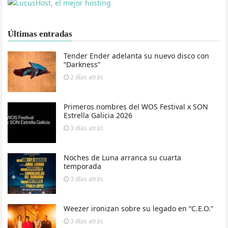
Últimas entradas
Tender Ender adelanta su nuevo disco con
“Darkness”
2 días
atrás
Primeros nombres del WOS Festival x SON
Estrella Galicia 2026
3 días
atrás
Noches de Luna arranca su cuarta
temporada
3 días
atrás
Weezer ironizan sobre su legado en “C.E.O.”
3 días
atrás