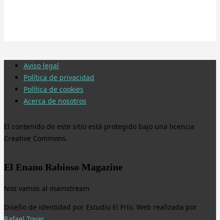
Aviso legal
Política de privacidad
Política de cookies
Acerca de nosotros
El contenido de este sitio está protegido bajo una licencia
Creative Commons.
El Enano Rabioso Magazine
Nos vamos al mainstream
Diseño de identidad por Estudio El Frío. Web realizada por
Rafael Tovar
.