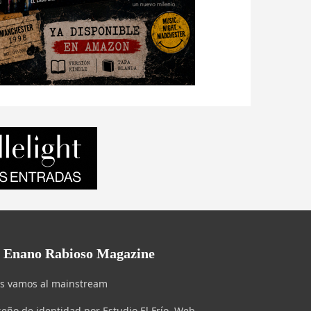
l Enano Rabioso Magazine
s vamos al mainstream
seño de identidad por Estudio El Frío. Web