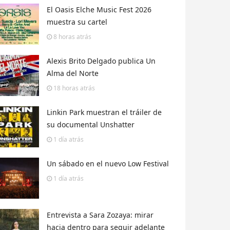
El Oasis Elche Music Fest 2026
muestra su cartel
8 horas
atrás
Alexis Brito Delgado publica Un
Alma del Norte
18 horas
atrás
Linkin Park muestran el tráiler de
su documental Unshatter
1 día
atrás
Un sábado en el nuevo Low Festival
1 día
atrás
Entrevista a Sara Zozaya: mirar
hacia dentro para seguir adelante