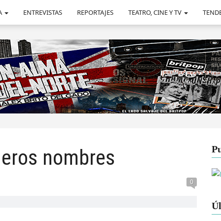
A
ENTREVISTAS
REPORTAJES
TEATRO, CINE Y TV
TEND
Pu
imeros nombres
0
Úl