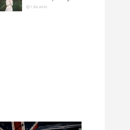
1 día
atrás