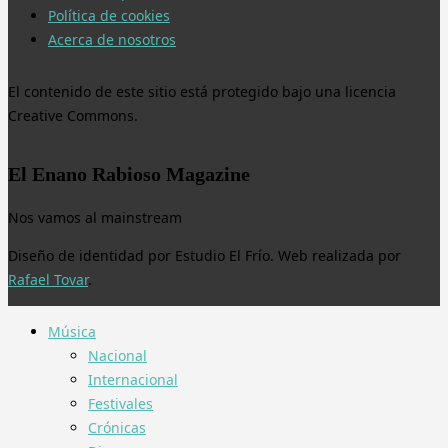
Política de cookies
Acerca de nosotros
El contenido de este sitio está protegido bajo una licencia
Creative Commons.
El Enano Rabioso Magazine
Nos vamos al mainstream
Diseño de identidad por Estudio El Frío. Web realizada por
Rafael Tovar
.
Música
Nacional
Internacional
Festivales
Crónicas