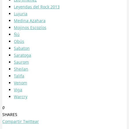
Leyendas del Rock 2013
Lujuria
Medina Azahara
Mojinos Escozíos
Ñú
Obús
Sabaton
Saratoga
Saurom
Sheilan
Talifa
Venom
Viga
Warcry
0
SHARES
Compartir
Twittear