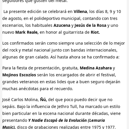
seguidores que gusten del metal.
La presente edición se celebrará en
Villena
, los días 8, 9 y 10
de agosto, en el polideportivo municipal, contando con tres
escenarios, los habituales
Azucena
y
Jesús de la Rosa
y uno
nuevo
Mark Reale,
en honor al guitarrista de
Riot.
Los confirmados serán como siempre una selección de lo mejor
del rock y metal nacional junto con bandas internacionales,
algunas de gran calado. Así hasta ahora se ha confirmado a:
Para la fiesta de presentación, gratuita,
Medina Azahara
y
Mojinos Escozíos
serán los encargados de abrir el festival,
grandes veteranos en estas lides que a buen seguro dejarán
muchas anécdotas para el recuerdo.
José Carlos Molina,
Ñú,
del que poco puedo decir que no
sepáis. Bajo la influencia de Jethro Tull, ha marcado un estilo
bien particular en la escena nacional durante décadas, viene
presentando
Y Nadie Escapó de la Evolución (Lemuria
Music),
disco de grabaciones realizadas entre 1975 y 1977.