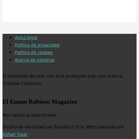
Aviso legal
Política de privacidad
Política de cookies
Acerca de nosotros
El contenido de este sitio está protegido bajo una licencia
Creative Commons.
El Enano Rabioso Magazine
Nos vamos al mainstream
Diseño de identidad por Estudio El Frío. Web realizada por
Rafael Tovar
.