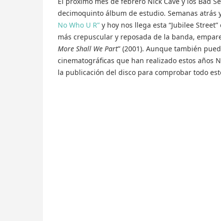
El próximo mes de febrero Nick Cave y los Bad Se
decimoquinto álbum de estudio. Semanas atrás 
No Who U R”
y hoy nos llega esta “Jubilee Street”
más crepuscular y reposada de la banda, empare
More Shall We Part
” (2001). Aunque también puede
cinematográficas que han realizado estos años Ni
la publicación del disco para comprobar todo es