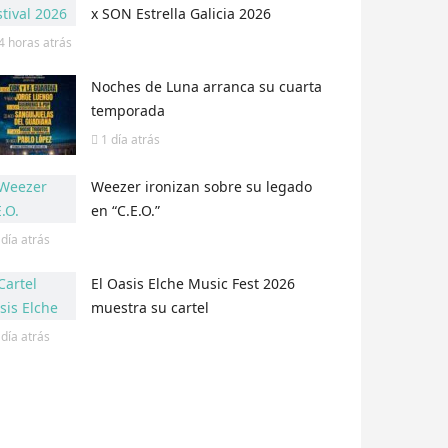
x SON Estrella Galicia 2026
4 horas
atrás
Noches de Luna arranca su cuarta
temporada
1 día
atrás
Weezer ironizan sobre su legado
en “C.E.O.”
 día
atrás
El Oasis Elche Music Fest 2026
muestra su cartel
 día
atrás