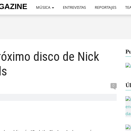
MÚSICA
ENTREVISTAS
REPORTAJES
TEA
Pu
róximo disco de Nick
ds
Úl
0