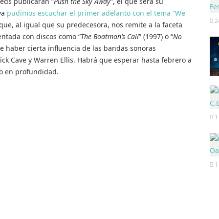
eds publicarán “
Push the Sky Away
“, el que será su
ya
pudimos escuchar el primer adelanto con el tema “We
2
 que, al igual que su predecesora, nos remite a la faceta
ntada con discos como “
The Boatman’s Call
” (1997) o “
No
 haber cierta influencia de las bandas sonoras
ck Cave y Warren Ellis. Habrá que esperar hasta febrero a
to en profundidad.
1
1