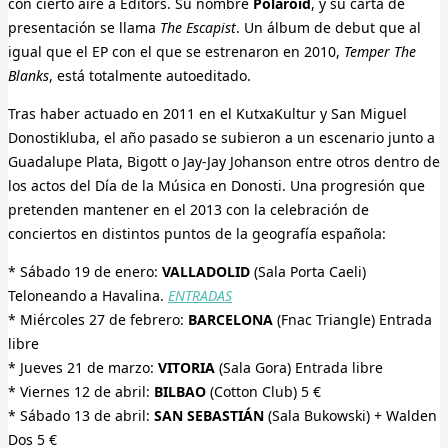
con cierto aire a Editors. Su nombre
Polaroid
, y su carta de
presentación se llama
The Escapist
. Un álbum de debut que al
igual que el EP con el que se estrenaron en 2010,
Temper The
Blanks
, está totalmente autoeditado.
Tras haber actuado en 2011 en el KutxaKultur y San Miguel
Donostikluba, el año pasado se subieron a un escenario junto a
Guadalupe Plata, Bigott o Jay-Jay Johanson entre otros dentro de
los actos del Día de la Música en Donosti. Una progresión que
pretenden mantener en el 2013 con la celebración de
conciertos en distintos puntos de la geografía española:
* Sábado 19 de enero:
VALLADOLID
(Sala Porta Caeli)
Teloneando a Havalina.
ENTRADAS
* Miércoles 27 de febrero:
BARCELONA
(Fnac Triangle) Entrada
libre
* Jueves 21 de marzo:
VITORIA
(Sala Gora) Entrada libre
* Viernes 12 de abril:
BILBAO
(Cotton Club) 5 €
* Sábado 13 de abril:
SAN SEBASTIÁN
(Sala Bukowski) + Walden
Dos 5 €