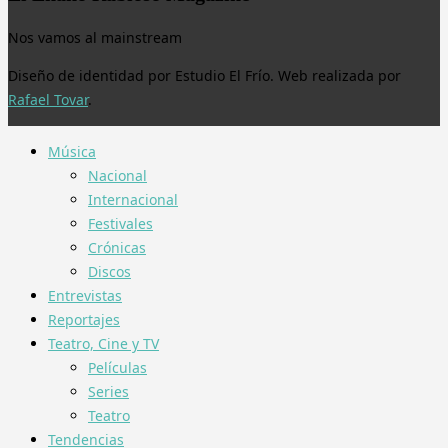
Nos vamos al mainstream
Diseño de identidad por Estudio El Frío. Web realizada por
Rafael Tovar
.
Música
Nacional
Internacional
Festivales
Crónicas
Discos
Entrevistas
Reportajes
Teatro, Cine y TV
Películas
Series
Teatro
Tendencias