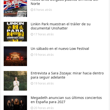
Norte
8 horas
atrás
Linkin Park muestran el tráiler de su
documental Unshatter
17 horas
atrás
Un sábado en el nuevo Low Festival
19 horas
atrás
Entrevista a Sara Zozaya: mirar hacia dentro
para seguir adelante
19 horas
atrás
Megadeth anuncian sus últimos conciertos
en España para 2027
20 horas
atrás