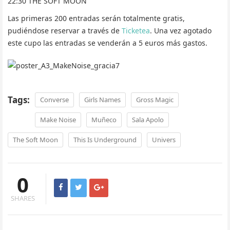
22:30 THE SOFT MOON
Las primeras 200 entradas serán totalmente gratis,
pudiéndose reservar a través de
Ticketea
. Una vez agotado
este cupo las entradas se venderán a 5 euros más gastos.
Tags:
Converse
Girls Names
Gross Magic
Make Noise
Muñeco
Sala Apolo
The Soft Moon
This Is Underground
Univers
0
SHARES