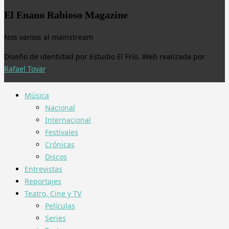
El Enano Rabioso Magazine
Nos vamos al mainstream
Diseño de identidad por Estudio El Frío. Web realizada por
Rafael Tovar
.
Música
Nacional
Internacional
Festivales
Crónicas
Discos
Entrevistas
Reportajes
Teatro, Cine y TV
Películas
Series