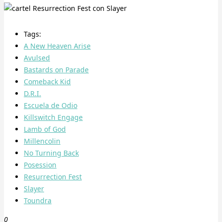
Tags:
A New Heaven Arise
Avulsed
Bastards on Parade
Comeback Kid
D.R.I.
Escuela de Odio
Killswitch Engage
Lamb of God
Millencolin
No Turning Back
Posession
Resurrection Fest
Slayer
Toundra
0