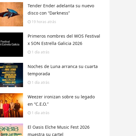
Tender Ender adelanta su nuevo
disco con “Darkness”
19 horas
atrás
Primeros nombres del WOS Festival
x SON Estrella Galicia 2026
1 día
atrás
Noches de Luna arranca su cuarta
temporada
1 día
atrás
Weezer ironizan sobre su legado
en “C.E.O.”
1 día
atrás
El Oasis Elche Music Fest 2026
muestra su cartel