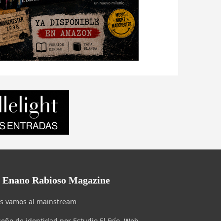
l Enano Rabioso Magazine
s vamos al mainstream
seño de identidad por Estudio El Frío. Web