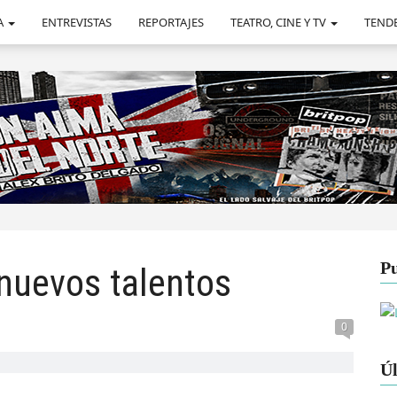
A
ENTREVISTAS
REPORTAJES
TEATRO, CINE Y TV
TEND
Pu
 nuevos talentos
0
Úl