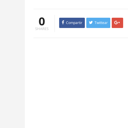
0
Compartir
Twittear
SHARES