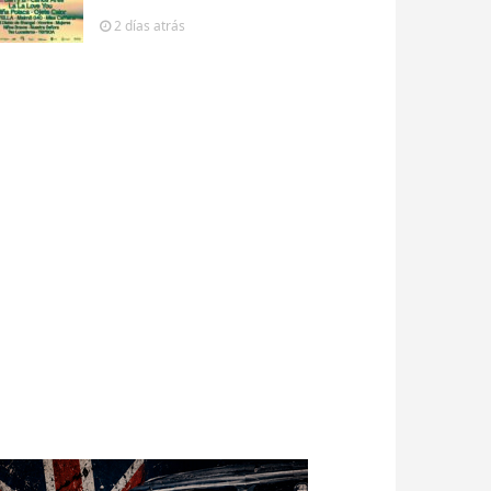
2 días
atrás