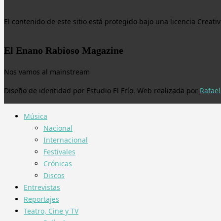
El contenido de este sitio está protegido bajo una licencia Crea
El Enano Rabioso Magazine
Nos vamos al mainstream
Diseño de identidad por Estudio El Frío. Web realizada por
Rafael
Música
Nacional
Internacional
Festivales
Crónicas
Discos
Entrevistas
Reportajes
Teatro, Cine y TV