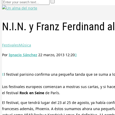
N.I.N. y Franz Ferdinand 
Festivales
Música
Por
Ignacio Sánchez
22 marzo, 2013 12:20
0
El festival parisino confirma una pequeña tanda que se suma a l
Los festivales europeos comienzan a mostras sus cartas, y si ha
el festival
Rock en Seine
de París.
El festival, que tendrá lugar del 23 al 25 de agosto, ya había c
franceses además, Phoenix. A éstos sumamos ahora una pequeña ta
actual como A$AP Rocky o Kendrick Lamar. En definitiva, 11 nomb