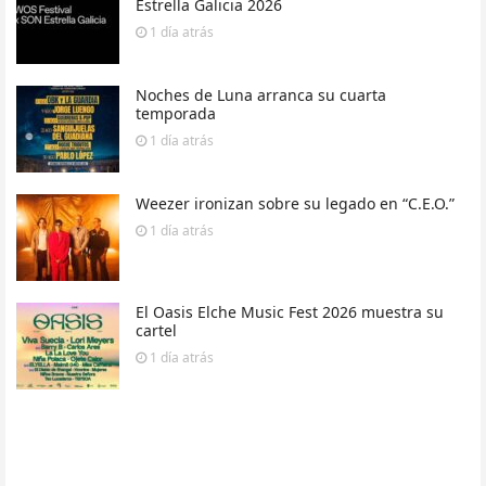
Estrella Galicia 2026
1 día
atrás
Noches de Luna arranca su cuarta
temporada
1 día
atrás
Weezer ironizan sobre su legado en “C.E.O.”
1 día
atrás
El Oasis Elche Music Fest 2026 muestra su
cartel
1 día
atrás