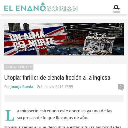
TEATRO, CINE Y TV
Utopia: thriller de ciencia ficción a la inglesa
Por
Juanjo Rueda
3 marzo, 2013 17:55
0
L
a miniserie estrenada este enero es ya una de las
sorpresas de lo que llevamos de año.
No voy a ser yo el que descubra a estas alturas las bondades