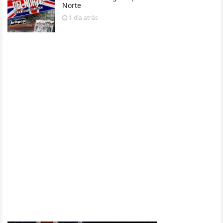
Norte
1 día
atrás