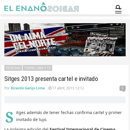
PELÍCULAS
TEATRO, CINE Y TV
Sitges 2013 presenta cartel e invitado
Por
Ricardo Garijo Lima
17 abril, 2013 12:12
0
S
itges además de tener fechas confirma cartel y primer
invitado de lujo.
La próxima edición del
Festival Internacional de Cinema