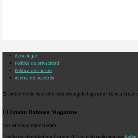
Aviso legal
Política de privacidad
Política de cookies
Acerca de nosotros
El contenido de este sitio está protegido bajo una licencia Crea
El Enano Rabioso Magazine
Nos vamos al mainstream
Diseño de identidad por Estudio El Frío. Web realizada por
Rafael