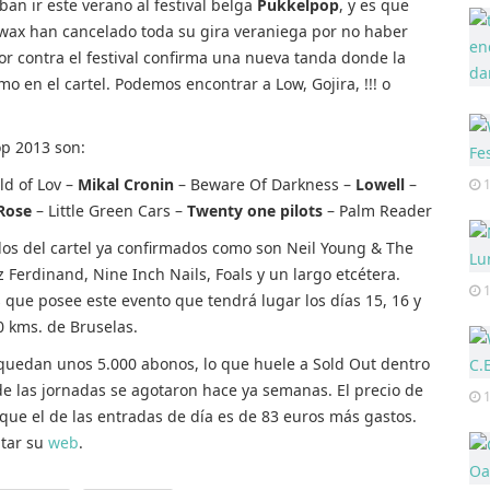
an ir este verano al festival belga
Pukkelpop
, y es que
ax han cancelado toda su gira veraniega por no haber
r contra el festival confirma una nueva tanda donde la
o en el cartel. Podemos encontrar a Low, Gojira, !!! o
p 2013 son:
ld of Lov –
Mikal Cronin
– Beware Of Darkness –
Lowell
–
1
Rose
– Little Green Cars –
Twenty one pilots
– Palm Reader
s del cartel ya confirmados como son Neil Young & The
 Ferdinand, Nine Inch Nails, Foals y un largo etcétera.
1
que posee este evento que tendrá lugar los días 15, 16 y
0 kms. de Bruselas.
uedan unos 5.000 abonos, lo que huele a Sold Out dentro
de las jornadas se agotaron hace ya semanas. El precio de
1
que el de las entradas de día es de 83 euros más gastos.
itar su
web
.