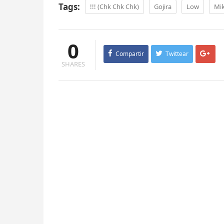
Tags:
!!! (Chk Chk Chk)
Gojira
Low
Mik
0
Compartir
Twittear
SHARES