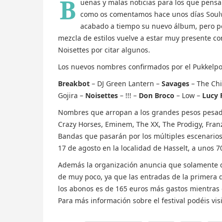
B
uenas y malas noticias para los que pensab
como os comentamos hace unos días Soulw
acabado a tiempo su nuevo álbum, pero po
mezcla de estilos vuelve a estar muy presente com
Noisettes por citar algunos.
Los nuevos nombres confirmados por el Pukkelpo
Breakbot
– DJ Green Lantern –
Savages
– The Chi
Gojira –
Noisettes
– !!! –
Don Broco
– Low –
Lucy 
Nombres que arropan a los grandes pesos pesado
Crazy Horses, Eminem, The XX, The Prodigy, Franz
Bandas que pasarán por los múltiples escenarios 
17 de agosto en la localidad de Hasselt, a unos 7
Además la organización anuncia que solamente q
de muy poco, ya que las entradas de la primera 
los abonos es de 165 euros más gastos mientras 
Para más información sobre el festival podéis vis