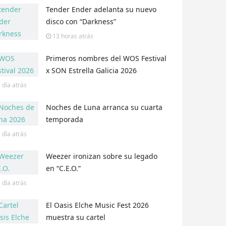
Tender Ender adelanta su nuevo
disco con “Darkness”
13 horas
atrás
Primeros nombres del WOS Festival
x SON Estrella Galicia 2026
 día
atrás
Noches de Luna arranca su cuarta
temporada
 día
atrás
Weezer ironizan sobre su legado
en “C.E.O.”
 día
atrás
El Oasis Elche Music Fest 2026
muestra su cartel