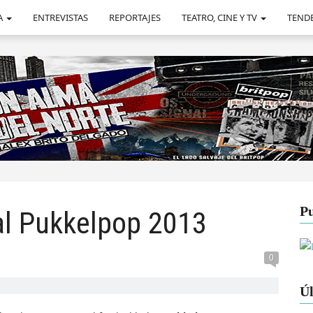
A
ENTREVISTAS
REPORTAJES
TEATRO, CINE Y TV
TEND
Pu
al Pukkelpop 2013
0
Úl