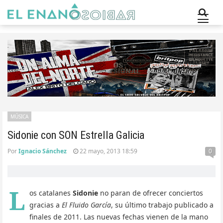
MÚSICA
Sidonie con SON Estrella Galicia
Por
Ignacio Sánchez
22 mayo, 2013 18:59
0
L
os catalanes
Sidonie
no paran de ofrecer conciertos
gracias a
El Fluido García
, su último trabajo publicado a
finales de 2011. Las nuevas fechas vienen de la mano