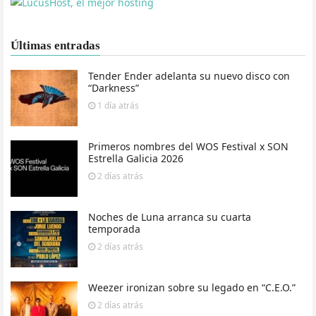
Últimas entradas
Tender Ender adelanta su nuevo disco con
“Darkness”
1 día
atrás
Primeros nombres del WOS Festival x SON
Estrella Galicia 2026
2 días
atrás
Noches de Luna arranca su cuarta
temporada
2 días
atrás
Weezer ironizan sobre su legado en “C.E.O.”
2 días
atrás