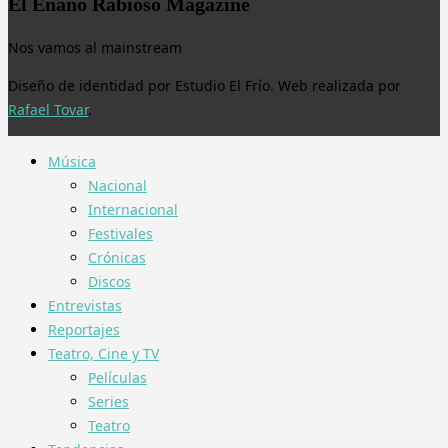
El Enano Rabioso Magazine
Nos vamos al mainstream
Diseño de identidad por Estudio El Frío. Web realizada por
Rafael Tovar
.
Música
Nacional
Internacional
Festivales
Crónicas
Discos
Entrevistas
Reportajes
Teatro, Cine y TV
Películas
Series
Teatro