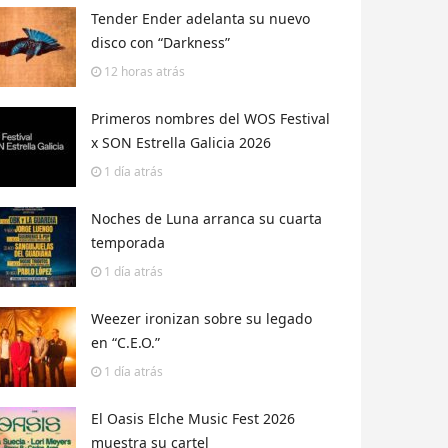
Tender Ender adelanta su nuevo
disco con “Darkness”
12 horas
atrás
Primeros nombres del WOS Festival
x SON Estrella Galicia 2026
1 día
atrás
Noches de Luna arranca su cuarta
temporada
1 día
atrás
Weezer ironizan sobre su legado
en “C.E.O.”
1 día
atrás
El Oasis Elche Music Fest 2026
muestra su cartel