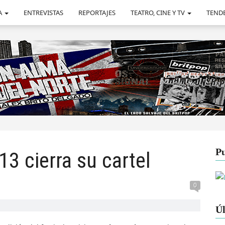
A
ENTREVISTAS
REPORTAJES
TEATRO, CINE Y TV
TEND
Pu
13 cierra su cartel
0
Úl