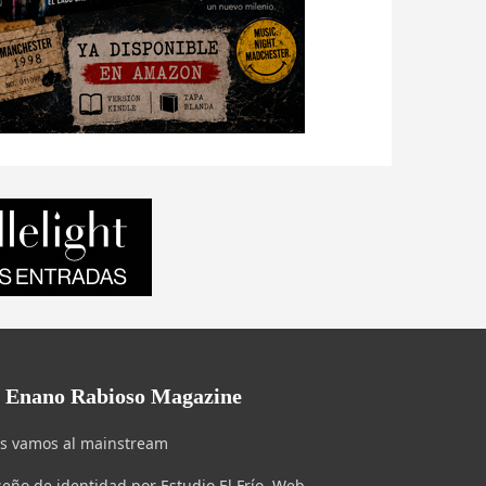
l Enano Rabioso Magazine
s vamos al mainstream
seño de identidad por Estudio El Frío. Web