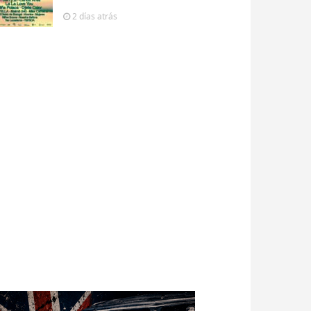
2 días
atrás