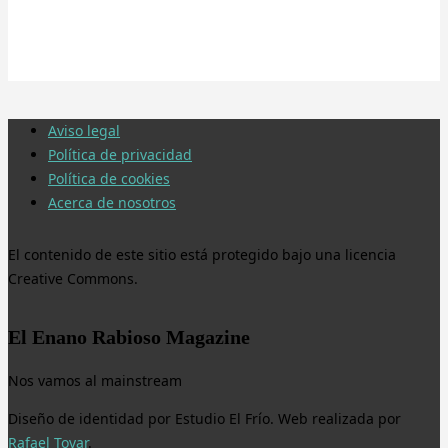
Aviso legal
Política de privacidad
Política de cookies
Acerca de nosotros
El contenido de este sitio está protegido bajo una licencia
Creative Commons.
El Enano Rabioso Magazine
Nos vamos al mainstream
Diseño de identidad por Estudio El Frío. Web realizada por
Rafael Tovar
.