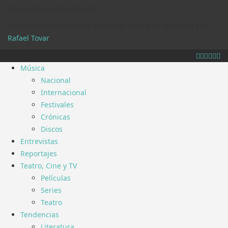
Nos vamos al mainstream
Diseño de identidad por Estudio El Frío. Web realizada por
Rafael Tovar
.
Música
Nacional
Internacional
Festivales
Crónicas
Discos
Entrevistas
Reportajes
Teatro, Cine y TV
Películas
Series
Teatro
Tendencias
Literatura